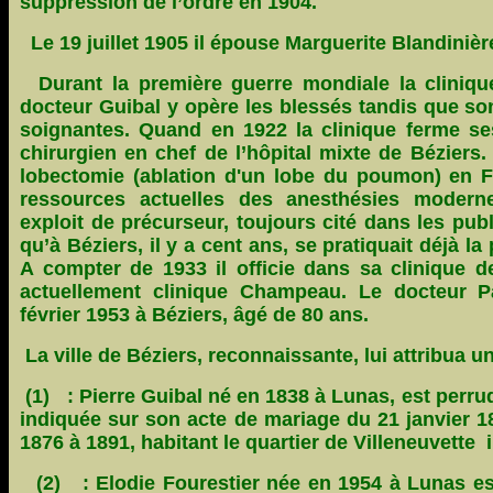
suppression de l’ordre en 1904.
Le 19 juillet 1905 il épouse Marguerite Blandinièr
Durant la première guerre mondiale la clinique 
docteur Guibal y opère les blessés tandis que s
soignantes. Quand en 1922 la clinique ferme se
chirurgien en chef de l’hôpital mixte de Béziers. 
lobectomie (ablation d'un lobe du poumon) en F
ressources actuelles des anesthésies moderne
exploit de précurseur, toujours cité dans les publ
qu’à Béziers, il y a cent ans, se pratiquait déjà l
A compter de 1933 il officie dans sa clinique de
actuellement clinique Champeau. Le docteur P
février 1953 à Béziers, âgé de 80 ans.
La ville de Béziers, reconnaissante, lui attribua 
(1)
: Pierre Guibal né en 1838 à Lunas, est perruq
indiquée sur son acte de mariage du 21 janvier 1
1876 à 1891, habitant le quartier de Villeneuvette i
( (2)
: Elodie Fourestier née en 1954 à Lunas est