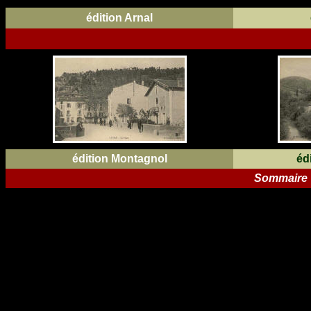
édition Arnal
édition Montagnol
éd
Sommaire "