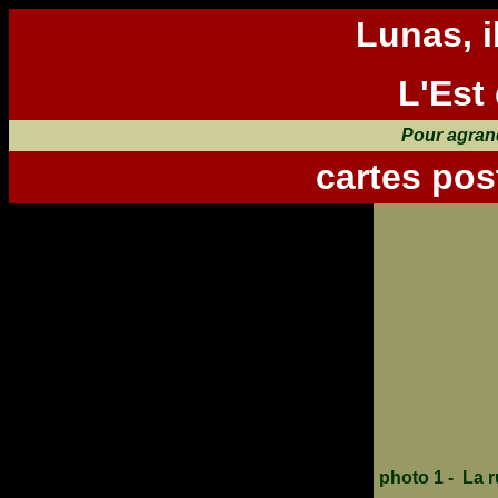
Lunas, il
L'Est 
Pour agrand
cartes po
photo 1 - La 