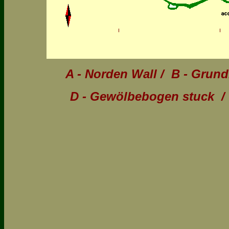
A - Norden Wall
/
B - Grun
D - Gewölbebogen stuck